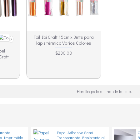
Foil Ibi Craft 15cm x 3mts para
lápiz térmico Varios Colores
pel
$230.00
Craft
Has llegado al final de la lista.
arente
Papel Adhesivo Semi
O
lo Imprimible
Transparente Resistente al
B